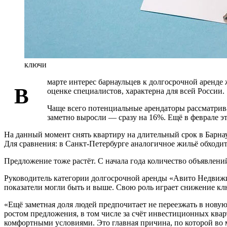
ключи
марте интерес барнаульцев к долгосрочной аренд
В
оценке специалистов, характерна для всей России.
Чаще всего потенциальные арендаторы рассматрива
заметно выросли — сразу на 16%. Ещё в феврале эт
На данный момент снять квартиру на длительный срок в Барнау
Для сравнения: в Санкт-Петербурге аналогичное жильё обходитс
Предложение тоже растёт. С начала года количество объявлен
Руководитель категории долгосрочной аренды «Авито Недвижи
показатели могли быть и выше. Свою роль играет снижение клю
«Ещё заметная доля людей предпочитает не переезжать в новую
ростом предложения, в том числе за счёт инвестиционных квар
комфортными условиями. Это главная причина, по которой во