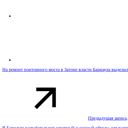
На ремонт понтонного моста в Затоне власти Барнаула выделил
Предыдущая запись
В Барнауле разрабатывают северный и южный обходы для разг