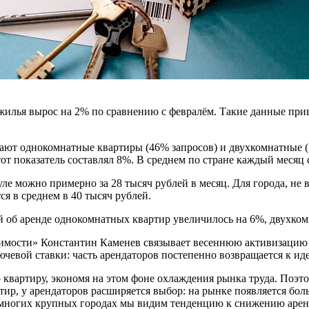
е жилья вырос на 2% по сравнению с февралём. Такие данные пр
ют однокомнатные квартиры (46% запросов) и двухкомнатные (2
от показатель составлял 8%. В среднем по стране каждый месяц
ле можно примерно за 28 тысяч рублей в месяц. Для города, не 
я в среднем в 40 тысяч рублей.
ий об аренде однокомнатных квартир увеличилось на 6%, двухко
мости» Константин Каменев связывает весеннюю активизацию сп
чевой ставки: часть арендаторов постепенно возвращается к ид
 квартиру, экономя на этом фоне охлаждения рынка труда. Поэто
тир, у арендаторов расширяется выбор: на рынке появляется бо
 многих крупных городах мы видим тенденцию к снижению арен