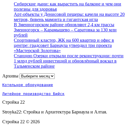
Сибирские дыни: как вырастить на балконе и чем они
полезны для здоровья
Арт-объекты у Денисовой пещеры: качели на высоте 20
метров, бивень мамонта и гигантская игла
В Змеиногорском районе обновляют 2,4 км трассы
Змеиногорск – Карамышево – Саратовка за 130 млн
рублей
Спортивный кластер, ЖК на 600 квартир и офис в
центре: градсовет Барнаула утвердил три проекта
«Мастерской Золотова»
Станцию Озерки открыли после реконструкции: почти
1 млрд рублей инвестиций и обновлённый вокзал в
Тальменском районе
Архивы
Архивы
Котельное оборудование
Литейное производство Бийск
Стройка 22
Stroyka22: Стройка и Архитектура Барнаула и Алтая.
Стройка 22 ©
2026