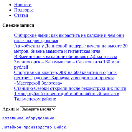
Новости
Подворье
Статьи
Свежие записи
Сибирские дыни: как вырастить на балконе и чем они
полезны для здоровья
Арт-объекты у Денисовой пещеры: качели на высоте 20
метров, бивень мамонта и гигантская игла
В Змеиногорском районе обновляют 2,4 км трассы
Змеиногорск – Карамышево – Саратовка за 130 млн
рублей
Спортивный кластер, ЖК на 600 квартир и офис в
центре: градсовет Барнаула утвердил три проекта
«Мастерской Золотова»
Станцию Озерки открыли после реконструкции: почти
1 млрд рублей инвестиций и обновлённый вокзал в
Тальменском районе
Архивы
Архивы
Котельное оборудование
Литейное производство Бийск