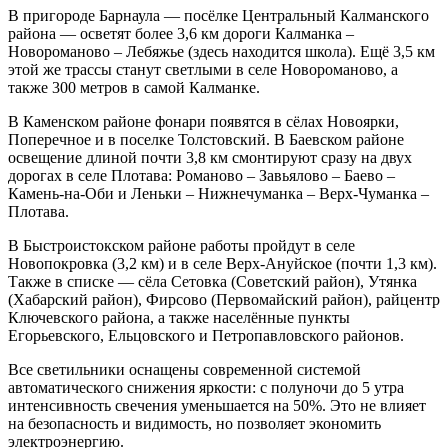
В пригороде Барнаула — посёлке Центральный Калманского
района — осветят более 3,6 км дороги Калманка –
Новороманово – Лебяжье (здесь находится школа). Ещё 3,5 км
этой же трассы станут светлыми в селе Новороманово, а
также 300 метров в самой Калманке.
В Каменском районе фонари появятся в сёлах Новоярки,
Поперечное и в поселке Толстовский. В Баевском районе
освещение длиной почти 3,8 км смонтируют сразу на двух
дорогах в селе Плотава: Романово – Завьялово – Баево –
Камень-на-Оби и Леньки – Нижнечуманка – Верх-Чуманка –
Плотава.
В Быстроистокском районе работы пройдут в селе
Новопокровка (3,2 км) и в селе Верх-Ануйское (почти 1,3 км).
Также в списке — сёла Сетовка (Советский район), Утянка
(Хабарский район), Фирсово (Первомайский район), райцентр
Ключевского района, а также населённые пункты
Егорьевского, Ельцовского и Петропавловского районов.
Все светильники оснащены современной системой
автоматического снижения яркости: с полуночи до 5 утра
интенсивность свечения уменьшается на 50%. Это не влияет
на безопасность и видимость, но позволяет экономить
электроэнергию.