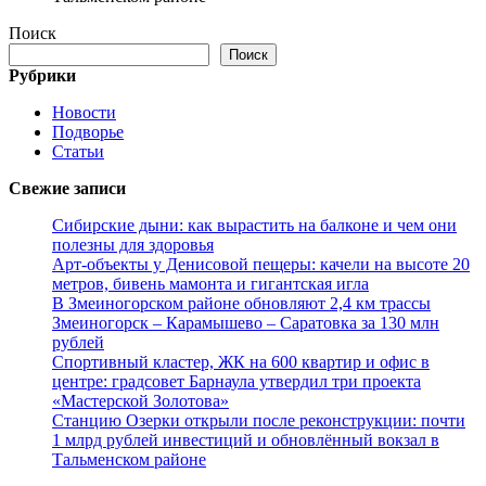
Поиск
Поиск
Рубрики
Новости
Подворье
Статьи
Свежие записи
Сибирские дыни: как вырастить на балконе и чем они
полезны для здоровья
Арт-объекты у Денисовой пещеры: качели на высоте 20
метров, бивень мамонта и гигантская игла
В Змеиногорском районе обновляют 2,4 км трассы
Змеиногорск – Карамышево – Саратовка за 130 млн
рублей
Спортивный кластер, ЖК на 600 квартир и офис в
центре: градсовет Барнаула утвердил три проекта
«Мастерской Золотова»
Станцию Озерки открыли после реконструкции: почти
1 млрд рублей инвестиций и обновлённый вокзал в
Тальменском районе